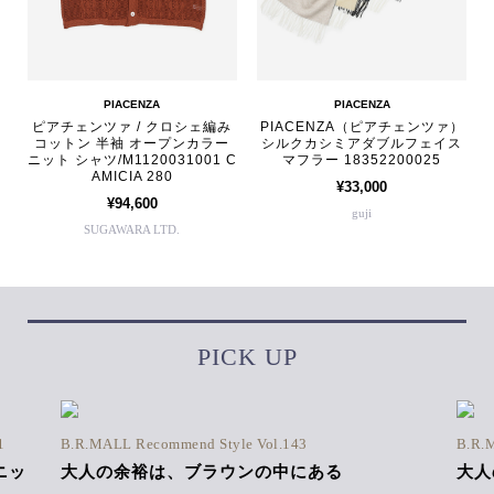
PIACENZA
PIACENZA
ピアチェンツァ / クロシェ編み
PIACENZA（ピアチェンツァ）
コットン 半袖 オープンカラー
シルクカシミアダブルフェイス
ニット シャツ/M1120031001 C
マフラー 18352200025
AMICIA 280
¥33,000
¥94,600
guji
SUGAWARA LTD.
PICK UP
1
B.R.MALL Recommend Style Vol.143
B.R.
ニッ
大人の余裕は、ブラウンの中にある
大人