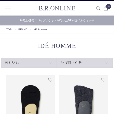
0
B.R.ONLINE
8/8(土)発売！ジップポケットが付いたBR別注ベルウィッチ
TOP
＞
BRAND
＞
idé homme
IDÉ HOMME
絞り込む
並び順・件数