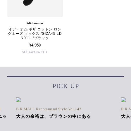
idé homme
イデ・オム/ギザ コットン ロン
グホーズ ソックス /GIZA45 LD
N011L/ブラック
¥4,950
SUGAWARA LTD.
PICK UP
1
B.R.MALL Recommend Style Vol.143
B.R.
ニッ
大人の余裕は、ブラウンの中にある
大人