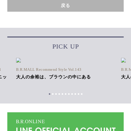
戻る
PICK UP
1
B.R.MALL Recommend Style Vol.143
B.R.
ニッ
大人の余裕は、ブラウンの中にある
大人