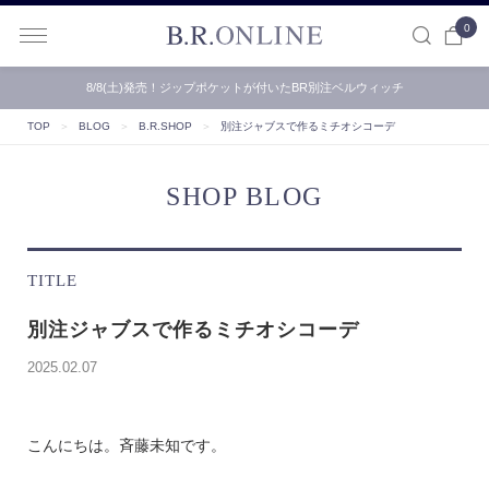
0
B.R.ONLINE
8/8(土)発売！ジップポケットが付いたBR別注ベルウィッチ
【B.R.ONLINE】一部店舗の夏期休業期間とお盆期間による配…
TOP
＞
BLOG
＞
B.R.SHOP
＞
別注ジャブスで作るミチオシコーデ
SHOP BLOG
TITLE
別注ジャブスで作るミチオシコーデ
2025.02.07
こんにちは。斉藤未知です。