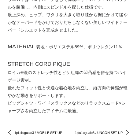
ルを装備し、内側にスピンドルを配した仕様です。
股上深め、ヒップ、ワタリを大きく取り膝から裾にかけて緩や
かなテーパードをかけておりだらしなくない美しいワイドテー
パードシルエットを完成させました。
MATERIAL
表地：ポリエステル89%、ポリウレタン11％
STRETCH CORD PIQUE
ロイカ®混のストレッチ性とピケ組織の凹凸感を併せ持つハイ
ゲージ素材。
優れたフィット性と快適な着心地を両立し、縦方向の伸縮が軽
やかな動きをサポートします。
ビッグシャツ・ワイドスラックスなどのリラックスムード×シ
ャープさを両立したアイテムに最適。
1piu1uguale3 / MOBILE SET-UP
1piu1uguale3 / UNCON SET-UP