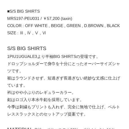
■S/S BIG SHIRTS
MRS197-PEU031 / ￥57,200 (taxin)
COLOR : OFF WHITE , BEIGE , GREEN , D.BROWN , BLACK
SIZE : Ⅲ , Ⅳ , Ⅴ , Ⅵ
S/S BIG SHIRTS
1PIU1UGUALE3より半袖BIG SHIRTSの登場です。
ドロップショルダーで身巾を十分にとったオーバーサイズシャ
ツです。
裾はラウンドさせず、短過ぎず長過ぎない絶妙な丈感に仕上げ
ています。
衿はやや小ぶりのレギュラーカラー。
釦はロゴ入り本水牛釦を採用しています。
今季は刺繍もプリントも入れず、完全に無地で仕上げ、ベルト
レススラックスとのセットアップ提案です。