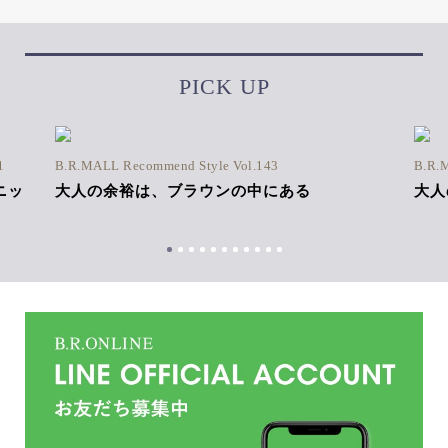
PICK UP
1
B.R.MALL Recommend Style Vol.143
B.R.
ニッ
大人の余裕は、ブラウンの中にある
大人