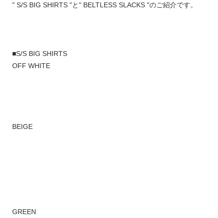
" S/S BIG SHIRTS "と" BELTLESS SLACKS "のご紹介です。
■S/S BIG SHIRTS
OFF WHITE
BEIGE
GREEN