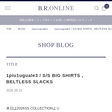
0
B.R.ONLINE
8/8(土)発売！ジップポケットが付いたBR別注ベルウィッチ
TOP
＞
BLOG
＞
1piu1uguale3
＞
1piu1uguale3 / S/S BIG SHIRTS , BELTLESS S
SHOP BLOG
TITLE
1piu1uguale3 / S/S BIG SHIRTS ,
BELTLESS SLACKS
2026.05.12
本日は2026SS COLLECTIONより