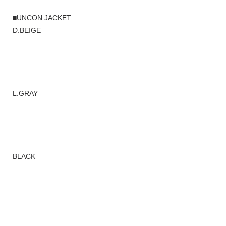
■UNCON JACKET
D.BEIGE
L.GRAY
BLACK