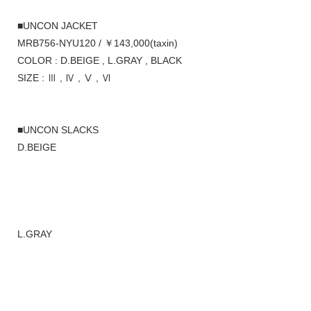
■UNCON JACKET
MRB756-NYU120 / ￥143,000(taxin)
COLOR : D.BEIGE , L.GRAY , BLACK
SIZE : Ⅲ , Ⅳ , Ⅴ , Ⅵ
■UNCON SLACKS
D.BEIGE
L.GRAY