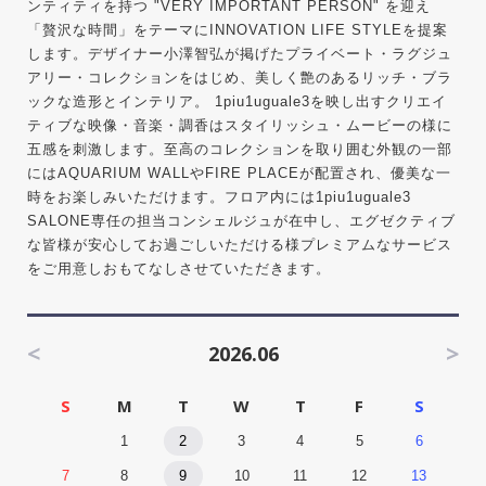
ンティティを持つ "VERY IMPORTANT PERSON" を迎え
「贅沢な時間」をテーマにINNOVATION LIFE STYLEを提案
します。デザイナー小澤智弘が掲げたプライベート・ラグジュ
アリー・コレクションをはじめ、美しく艶のあるリッチ・ブラ
ックな造形とインテリア。 1piu1uguale3を映し出すクリエイ
ティブな映像・音楽・調香はスタイリッシュ・ムービーの様に
五感を刺激します。至高のコレクションを取り囲む外観の一部
にはAQUARIUM WALLやFIRE PLACEが配置され、優美な一
時をお楽しみいただけます。フロア内には1piu1uguale3
SALONE専任の担当コンシェルジュが在中し、エグゼクティブ
な皆様が安心してお過ごしいただける様プレミアムなサービス
をご用意しおもてなしさせていただきます。
<
>
2026.06
S
M
T
W
T
F
S
1
2
3
4
5
6
7
8
9
10
11
12
13