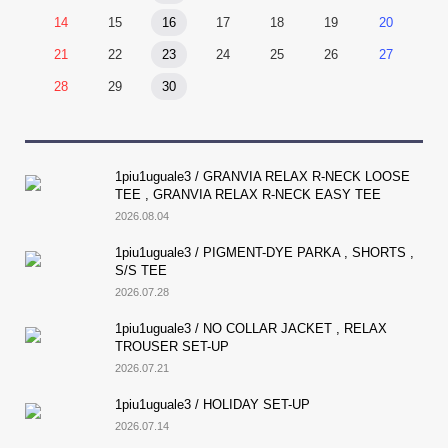
14
15
16
17
18
19
20
21
22
23
24
25
26
27
28
29
30
1piu1uguale3 / GRANVIA RELAX R-NECK LOOSE
TEE , GRANVIA RELAX R-NECK EASY TEE
2026.08.04
1piu1uguale3 / PIGMENT-DYE PARKA , SHORTS ,
S/S TEE
2026.07.28
1piu1uguale3 / NO COLLAR JACKET , RELAX
TROUSER SET-UP
2026.07.21
1piu1uguale3 / HOLIDAY SET-UP
2026.07.14